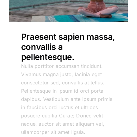
Praesent sapien massa,
convallis a
pellentesque.
Nulla porttitor accumsan tincidunt.
Vivamus magna justo, lacinia eget
consectetur sed, convallis at tellus.
Pellentesque in ipsum id orci porta
dapibus. Vestibulum ante ipsum primis
in faucibus orci luctus et ultrices
posuere cubilia Curae; Donec velit
neque, auctor sit amet aliquam vel,
ullamcorper sit amet ligula.