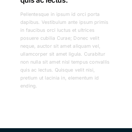
quis ac lectus.
Pellentesque in ipsum id orci porta
dapibus. Vestibulum ante ipsum primis
in faucibus orci luctus et ultrices
posuere cubilia Curae; Donec velit
neque, auctor sit amet aliquam vel,
ullamcorper sit amet ligula. Curabitur
non nulla sit amet nisl tempus convallis
quis ac lectus. Quisque velit nisi,
pretium ut lacinia in, elementum id
ending.