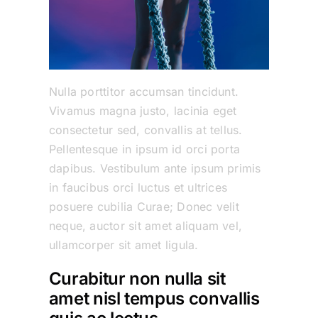
Nulla porttitor accumsan tincidunt.
Vivamus magna justo, lacinia eget
consectetur sed, convallis at tellus.
Pellentesque in ipsum id orci porta
dapibus. Vestibulum ante ipsum primis
in faucibus orci luctus et ultrices
posuere cubilia Curae; Donec velit
neque, auctor sit amet aliquam vel,
ullamcorper sit amet ligula.
Curabitur non nulla sit
amet nisl tempus convallis