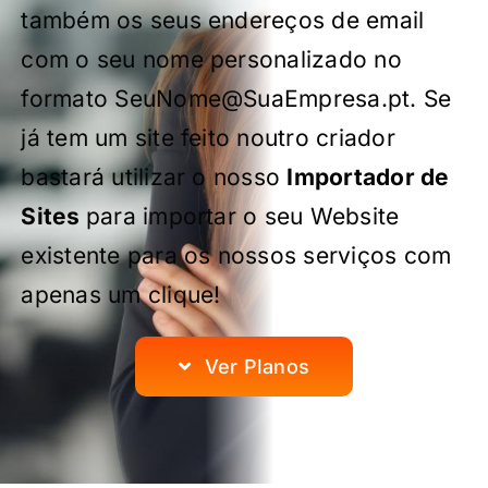
também os seus endereços de email
com o seu nome personalizado no
formato SeuNome@SuaEmpresa.pt. Se
já tem um site feito noutro criador
bastará utilizar o nosso
Importador de
Sites
para importar o seu Website
existente para os nossos serviços com
apenas um clique!
Ver Planos